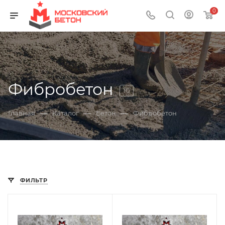
0
Фибробетон
10
—
—
—
Главная
Каталог
Бетон
Фибробетон
ФИЛЬТР