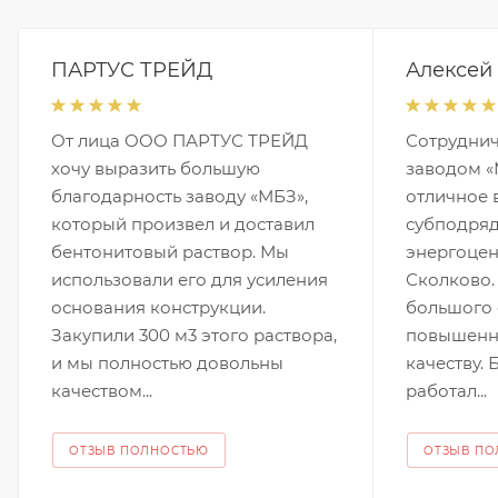
ПАРТУС ТРЕЙД
Алексей
От лица ООО ПАРТУС ТРЕЙД
Сотруднич
хочу выразить большую
заводом «
благодарность заводу «МБЗ»,
отличное 
который произвел и доставил
субподряд
бентонитовый раствор. Мы
энергоцен
использовали его для усиления
Сколково.
основания конструкции.
большого 
Закупили 300 м3 этого раствора,
повышенн
и мы полностью довольны
качеству.
качеством...
работал...
ОТЗЫВ ПОЛНОСТЬЮ
ОТЗЫВ П