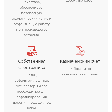
дорожных работ.
качеством,
обеспечивает
безопасную,
экологически чистую и
эффективную работу
при производстве
асфальта.
Собственная
Казначейский счёт
спецтехника
Работаем по
казначейским счетам
Катки,
асфальтоукладчики,
экскаваторы и все
необходимое для
асфальтирования
дорог и площадок под
ключ.