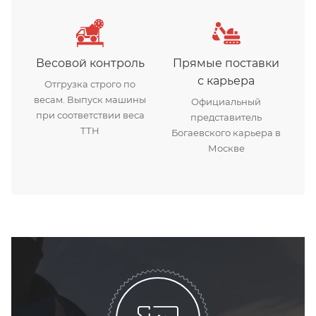
Весовой контроль
Прямые поставки
с карьера
Отгрузка строго по
весам. Выпуск машины
Официальный
при соответствии веса
представитель
ТТН
Богаевского карьера в
Москве