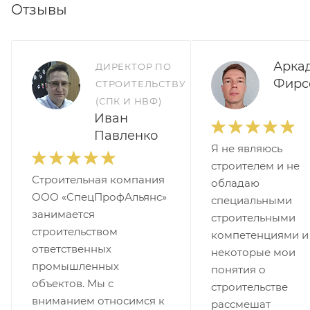
Отзывы
Арка
ДИРЕКТОР ПО
Фирс
СТРОИТЕЛЬСТВУ
(СПК И НВФ)
Иван
Павленко
Я не являюсь
строителем и не
Строительная компания
обладаю
ООО «СпецПрофАльянс»
специальными
занимается
строительными
строительством
компетенциями и
ответственных
некоторые мои
промышленных
понятия о
объектов. Мы с
строительстве
вниманием относимся к
рассмешат