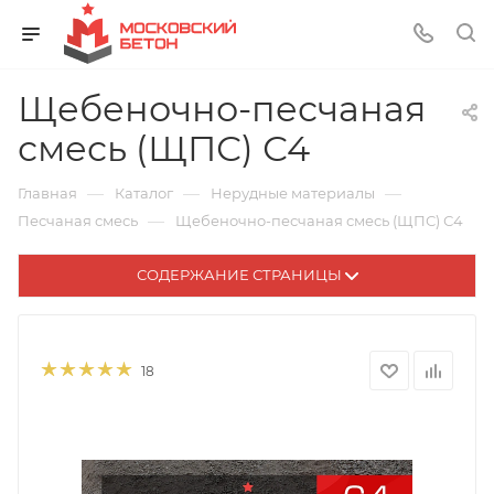
Щебеночно-песчаная
смесь (ЩПС) С4
—
—
—
Главная
Каталог
Нерудные материалы
—
Песчаная смесь
Щебеночно-песчаная смесь (ЩПС) С4
СОДЕРЖАНИЕ СТРАНИЦЫ
18