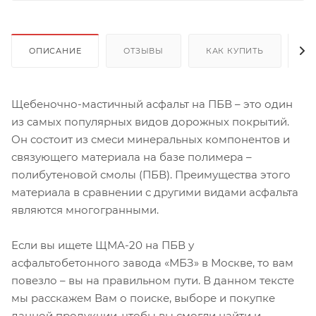
ОПИСАНИЕ
ОТЗЫВЫ
КАК КУПИТЬ
О
Щебеночно-мастичный асфальт на ПБВ – это один
из самых популярных видов дорожных покрытий.
Он состоит из смеси минеральных компонентов и
связующего материала на базе полимера –
полибутеновой смолы (ПБВ). Преимущества этого
материала в сравнении с другими видами асфальта
являются многогранными.
Если вы ищете ЩМА-20 на ПБВ у
асфальтобетонного завода «МБЗ» в Москве, то вам
повезло – вы на правильном пути. В данном тексте
мы расскажем Вам о поиске, выборе и покупке
данной продукции, чтобы вы смогли найти и